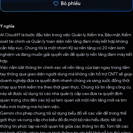
Bỏ phiếu
Đã bình chọn!
Ý nghĩa
AI Cloudiff là bước đầu tiên trong việc Quản lý, Kiểm tra, Bảo mật, Kiểm
soát tài chính và Quản lý toàn diện nền tảng đám mây kết hợp không
cần tiếp xúc. Chúng tôi là một nhóm Kỹ sư nền tảng có 20 năm kinh
nghiệm và đang muốn giải quyết vấn đề quản lý nền tảng đám mây kết
hợp.
Việc nắm bắt thông tin chính xác về nền tảng của bạn ngay trong tầm
tay thông qua giao diện người dùng mà không cần hỗ trợ CNTT sẽ giúp
doanh nghiệp đưa ra quyết định nhanh chóng và sáng suốt, đồng thời
chạy quy trình kiểm tra theo thời gian thực. Chúng tôi tin rằng công cụ
này sẽ được sử dụng từ các nhà quản lý cấp cao đưa ra quyết định
quan trọng cho đến các kỹ sư làm quen với một nền tảng mới và tìm
hiểu môi trường mà họ làm việc.
Gemini cho phép chúng tôi sử dụng biểu đồ về các vấn đề trong thế
giới thực và cung cấp cho biểu đồ đó một bộ não hiểu được tất cả
thông tin phức tạp và mối quan hệ giữa các thông tin đó. Tóm tắt các
mô hình dữ liệu phức tạp và tách thông tin chi tiết khỏi nỗ lực thủ công.