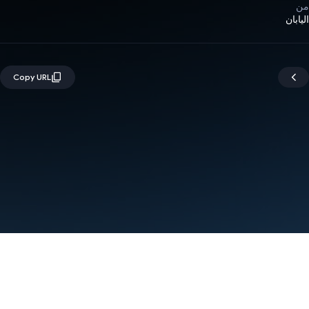
من
اليابان