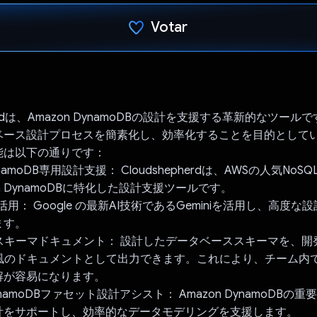
Votar
Votaste
pherdは、Amazon DynamoDBの設計を支援する革新的なツー
ベース設計プロセスを簡素化し、効率化することを目的として
能は以下の通りです：
 DynamoDB専用設計支援： Cloudshepherdは、AWSの人気No
n DynamoDBに特化した設計支援ツールです。
 AIの活用： Google の最新AI技術であるGeminiを活用し、高度
ます。
ger風スキーマドキュメント： 設計したデータベーススキーマを、
er風のドキュメントとして出力できます。これにより、チーム内
解が容易になります。
 DynamoDBファセット設計アシスト： Amazon DynamoDB
計をサポートし、効率的なデータモデリングを支援します。