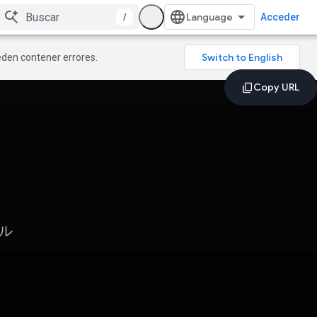
/
Acceder
ueden contener errores.
ール