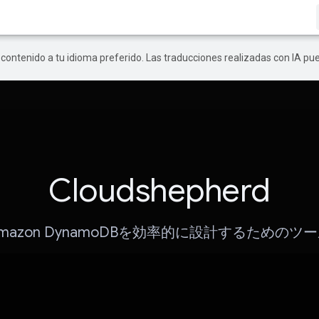
r contenido a tu idioma preferido. Las traducciones realizadas con IA p
Cloudshepherd
mazon DynamoDBを効率的に設計するためのツ