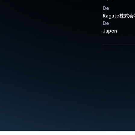
De
Ragate株式
De
Japón