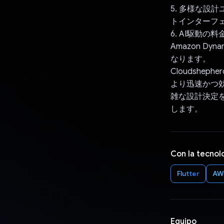
5. 多様な設
トインターフ
6. AI駆動
Amazon 
なります。
Cloudshe
より迅速かつ
雑な設計決定
します。
Con la tecnol
Flutter
AW
Equipo