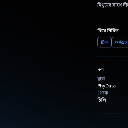
মিথুনের সাথে দীর
দিয়ে নির্মিত
ফ্লাটার
অ্যান্ড্রয
দল
দ্বারা
PhyData
থেকে
চিলি