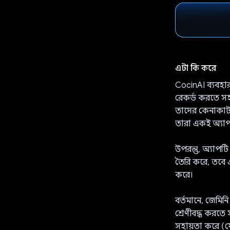
এটা কি করে
CocinAI ব্যবহার
রেকর্ড করতে সহ
তাদের কেনাকাটা
তারা একই অ্যা
উপরন্তু, অ্যাপ
তৈরি করে, তবে এ
করে।
বর্তমানে, জেমি
শ্রেণীবদ্ধ করতে
সহায়তা করে (যে