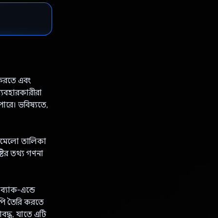
 করতে এবং
্যবহারকারীরা
ারে। ভবিষ্যতে,
এলোমেলো তালিকা
টির তথ্য গণনা
্যাক-এন্ডে
িপি তৈরি করতে
াবদ্ধ, যাতে এটি