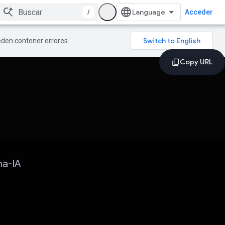
/
Acceder
ueden contener errores.
na-IA