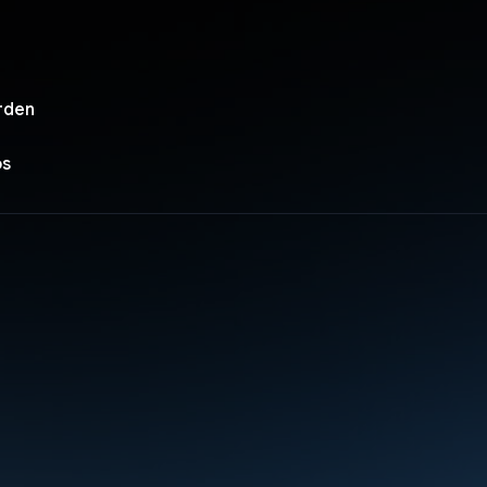
rden
os