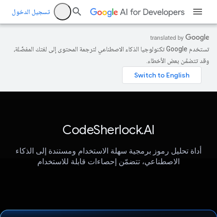
تسجيل الدخول
تستخدم Google تكنولوجيا الذكاء الاصطناعي لترجمة المحتوى إلى لغتك المفضّلة،
وقد تتضمّن بعض الأخطاء.
CodeSherlock.AI
أداة تحليل رموز برمجية سهلة الاستخدام ومستندة إلى الذكاء
الاصطناعي، تتضمّن إحصاءات قابلة للاستخدام