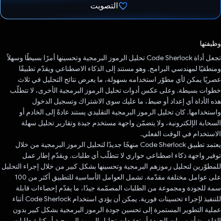
التصويت
تم التصويت.
وظيفتها
تجعل أداة Code Sherlock تحليل الرموز البرمجية وتحسينها أمرًا بسيطًا وسهلاً
ومنطقيًا لمهندسي البرامج. وهو مستند إلى الذكاء الاصطناعي ويقدّم تطبيقًا
عصريًا يمكن لأي مطوّر استخدامه بسهولة، ما يعرض نتائج التحليل في ثلاث
خطوات بسيطة. وعلى عكس أدوات تحليل الرموز البرمجية الأخرى، لا تتطلّب
هذه الأداة أي إعداد أو ضبط، ما عليك سوى الاشتراك وتسجيل الدخول
واستخدامها. كان تحليل الرموز البرمجية التقليدي يستند عادةً إلى الخادم أو
السحابة الإلكترونية، ولا يتضمّن واجهة مستخدم جيدة وتقارير تحليل سهلة
الاستخدام في الوقت الفعلي.
يعتمد تطبيق Code Sherlock منهجًا جديدًا لتحليل الرموز البرمجية من خلال
توفير واجهة ذكاء اصطناعي حواري لا تتطلّب أي طلبات. ويقدّم إطار عمل
للمطوّرين لتحليل رموزهم البرمجية وتحسينها بشكل كبير من خلال إجراء التحليل
على عوامل مختلفة مقدّمة. تشمل العوامل الأساسية للتطبيق أكثر من 100
سمة للجودة ومجموعة من الطلبات المصمّمة جيدًا، ما يقدّم إحصاءات قابلة
للتنفيذ لإجراء تحسينات فورية. يمكن أن يؤدي استخدام Code Sherlock أثناء
عملية التطوير المستمرة إلى تحسين جودة الرموز البرمجية بشكل كبير بدون
القلق بشأن سمات الجودة أو تعقيدات تحليل الرموز البرمجية أو كتابة طلبات