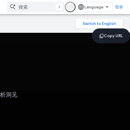
/
登录
分析洞见