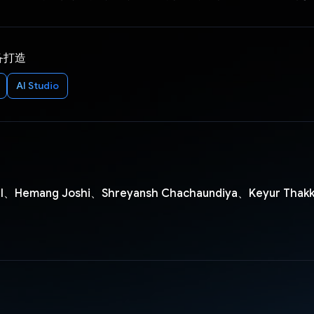
备打造
AI Studio
tal、Hemang Joshi、Shreyansh Chachaundiya、Keyur Thakk