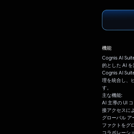
機能
Cognis A
的とした AI 
Cognis A
理を統合し、ビ
す。
主な機能:
AI 主導の 
接アクセスに
グローバル ア
ファクトをグ
コラボレーシ