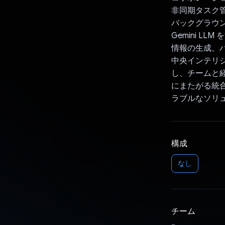
非同期タスク管
バックグラウ
Gemini LL
情報の生成、
中央インテリジェ
し、チームと
にまたがる統
ラブルなソリ
構成
なし
チーム