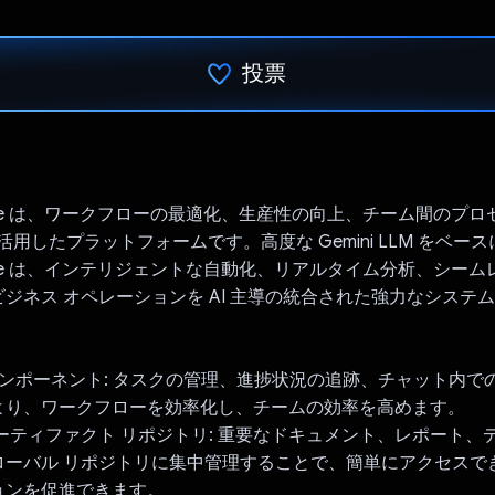
投票
投票済み
I Suite は、ワークフローの最適化、生産性の向上、チーム間のプ
を活用したプラットフォームです。高度な Gemini LLM をベー
I Suite は、インテリジェントな自動化、リアルタイム分析、シー
ジネス オペレーションを AI 主導の統合された強力なシステ
UI コンポーネント: タスクの管理、進捗状況の追跡、チャット内
より、ワークフローを効率化し、チームの効率を高めます。
ーティファクト リポジトリ: 重要なドキュメント、レポート、
ローバル リポジトリに集中管理することで、簡単にアクセスで
ョンを促進できます。