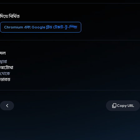
দিয়ে নির্মিত
Chromium এবং Google ক্লাউড টেক্সট-টু-স্পিচ
দল
দ্বারা
অটোমা
থেকে
ভারত