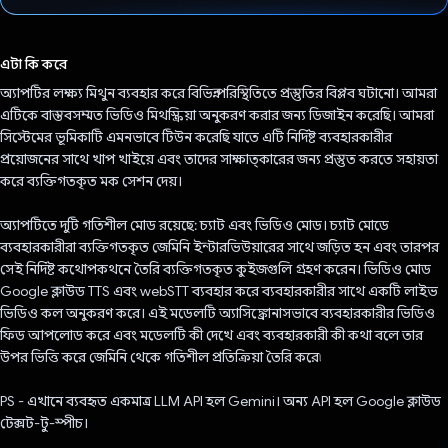
ভোট দিয়েছেন!
এটা কি করে
অ্যাপটির লক্ষ্য মিথুন ব্যবহার করে বিভিন্ন পরিস্থিতিতে প্রস্তুতির বিপ্লব ঘটানো। আমরা
এটিকে বাস্তবসম্মত ভিডিও মিথস্ক্রিয়া অনুকরণ করার জন্য ডিজাইন করেছি। আমরা
সিস্টেমের ভূমিকাটি এমনভাবে টিউন করেছি যাতে এটি নির্দিষ্ট ব্যবহারকারীর
প্রয়োজনের সাথে খাপ খাইয়ে এবং তাদের সাক্ষাত্কারের জন্য প্রস্তুত করতে সহায়তা
করে ব্যক্তিগতকৃত মক সেশন দেয়।
অ্যাপটিতে দুটি গতিশীল মোড রয়েছে: চ্যাট এবং ভিডিও মোড। চ্যাট মোডে
ব্যবহারকারীরা ব্যক্তিগতকৃত জেমিনি ইন্টারভিউয়ারের সাথে জড়িত হন এবং তারপর
সেই নির্দিষ্ট কথোপকথনে তৈরি ব্যক্তিগতকৃত কুইজগুলি গ্রহণ করেন। ভিডিও মোড
Google ক্লাউড TTS এবং webSTT ব্যবহার করে ব্যবহারকারীর সাথে একটি লাইভ
ভিডিও কল অনুকরণ করে। এই মডেলটি অ্যাসিঙ্ক্রোনাসভাবে ব্যবহারকারীর ভিডিও
ফিড আপলোড করে এবং মডেলটি কী দেখে এবং ব্যবহারকারী কী কথা বলে তার
উপর ভিত্তি করে জেমিনি থেকে গতিশীল প্রতিক্রিয়া তৈরি করে৷
PS - এখানে ব্যবহৃত একমাত্র LLM API হল Gemini। অন্য API হল Google ক্লাউড
টেক্সট-টু-স্পীচ।