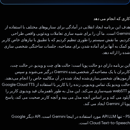
رای داد!
کاری که انجام می دهد
هدف این برنامه ایجاد انقلابی در آمادگی برای سناریوهای مختلف با استفاده از
Gemini است. ما آن را برای شبیه سازی تعاملات ویدئویی واقعی طراحی
کردیم. ما نقش سیستم را طوری تنظیم کردیم که با تطبیق با نیازهای خاص کاربر
و کمک به آنها برای آماده شدن برای مصاحبه، جلسات ساختگی شخصی سازی
شده را ارائه دهد.
این برنامه دارای دو حالت پویا است: حالت های چت و ویدیو. در حالت چت،
کاربران با یک مصاحبه‌گر شخصی‌شده Gemini درگیر می‌شوند و سپس
آزمون‌های شخصی‌سازی‌شده ایجاد شده در آن مکالمه خاص را انجام می‌دهند.
حالت ویدیو یک تماس ویدیویی زنده را با کاربر با استفاده از Google Cloud TTS
و webSTT شبیه‌سازی می‌کند. این مدل به طور ناهمزمان فید ویدیوی کاربر را
آپلود می کند و بر اساس آنچه مدل می بیند و آنچه کاربر صحبت می کند، پاسخ
پویا از Gemini ایجاد می کند.
PS - تنها API LLM مورد استفاده در اینجا Gemini است. API دیگر Google
Cloud Text-to-Speech است.