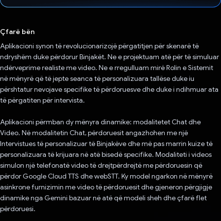
Votuar!
Çfarë bën
Aplikacioni synon të revolucionarizojë përgatitjen për skenarë të
ndryshëm duke përdorur Binjakët. Ne e projektuam atë për të simuluar
ndërveprime realiste me video. Ne e rregulluam mirë Rolin e Sistemit
në mënyrë që të jepte seanca të personalizuara tallëse duke iu
përshtatur nevojave specifike të përdoruesve dhe duke i ndihmuar ata
të përgatiten për intervista.
Aplikacioni përmban dy mënyra dinamike: modalitetet Chat dhe
Video. Në modalitetin Chat, përdoruesit angazhohen me një
Intervistues të personalizuar të Binjakëve dhe më pas marrin kuize të
personalizuara të krijuara në atë bisedë specifike. Modaliteti i videos
simulon një telefonatë video të drejtpërdrejtë me përdoruesin që
përdor Google Cloud TTS dhe webSTT. Ky model ngarkon në mënyrë
asinkrone furnizimin me video të përdoruesit dhe gjeneron përgjigje
dinamike nga Gemini bazuar në atë që modeli sheh dhe çfarë flet
përdoruesi.