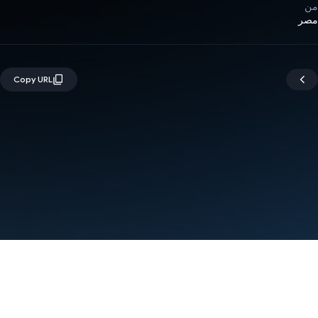
من
مصر