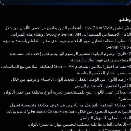
تم التصويت.
وظيفتها
يغيّر تطبيق Color Vivid حياة الأشخاص الذين يعانون من عمى الألوان من خلال
الذكاء الاصطناعي المستنِد إلى Google Gemini API، ويقدّم هذه الميزات:
1- نضارة الطعام: لتحليل صور الطعام وتقييم مدى نضارة الطعام باستخدام ميزة
Gemini Vision
2- قارئ الرسوم البيانية: لتفسير الرسوم البيانية وتقديم إحصاءات لمساعدة
المستخدمين في فهم البيانات المرئية
3- مساعد اختيار الملابس: يستخدم Gemini API لمطابقة الملابس مع المناسبات،
ما يضمن اختيار الملابس المناسبة
4- رصد الألوان في الوقت الفعلي: لتحديد ألوان الأجسام وعرضها من خلال
الكاميرا لتحسين الاستخدام اليومي
5- محاكي عمى الألوان: يتيح للمستخدمين تجربة أنواع مختلفة من عمى الألوان
مباشرةً
6- محادثة المجتمع: للتواصل مع الآخرين في غرف محادثة متخصصة تشمل
الميزات فلترة المحتوى من خلال Firebase Cloud Functions و"قاعدة بيانات
الوقت الفعلي" لتسهيل التواصل.
7- الألعاب: ألعاب تفاعلية مصمّمة لتحسين مهارات تمييز الألوان.
أدوات Firebase لتحسين تطبيقنا ووظائفه :