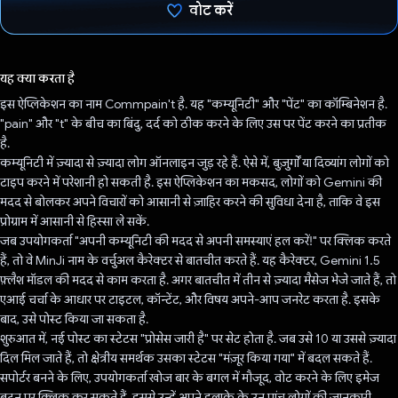
वोट करें
वोट कर दिया है!
यह क्या करता है
इस ऐप्लिकेशन का नाम Commpain't है. यह "कम्यूनिटी" और "पेंट" का कॉम्बिनेशन है.
"pain" और "t" के बीच का बिंदु, दर्द को ठीक करने के लिए उस पर पेंट करने का प्रतीक
है.
कम्यूनिटी में ज़्यादा से ज़्यादा लोग ऑनलाइन जुड़ रहे हैं. ऐसे में, बुज़ुर्गों या दिव्यांग लोगों को
टाइप करने में परेशानी हो सकती है. इस ऐप्लिकेशन का मकसद, लोगों को Gemini की
मदद से बोलकर अपने विचारों को आसानी से ज़ाहिर करने की सुविधा देना है, ताकि वे इस
प्रोग्राम में आसानी से हिस्सा ले सकें.
जब उपयोगकर्ता "अपनी कम्यूनिटी की मदद से अपनी समस्याएं हल करें!" पर क्लिक करते
हैं, तो वे MinJi नाम के वर्चुअल कैरेक्टर से बातचीत करते हैं. यह कैरेक्टर, Gemini 1.5
फ़्लैश मॉडल की मदद से काम करता है. अगर बातचीत में तीन से ज़्यादा मैसेज भेजे जाते हैं, तो
एआई चर्चा के आधार पर टाइटल, कॉन्टेंट, और विषय अपने-आप जनरेट करता है. इसके
बाद, उसे पोस्ट किया जा सकता है.
शुरुआत में, नई पोस्ट का स्टेटस "प्रोसेस जारी है" पर सेट होता है. जब उसे 10 या उससे ज़्यादा
दिल मिल जाते हैं, तो क्षेत्रीय समर्थक उसका स्टेटस "मंज़ूर किया गया" में बदल सकते हैं.
सपोर्टर बनने के लिए, उपयोगकर्ता खोज बार के बगल में मौजूद, वोट करने के लिए इमेज
बटन पर क्लिक कर सकते हैं. इससे उन्हें अपने इलाके के उन पांच लोगों की जानकारी