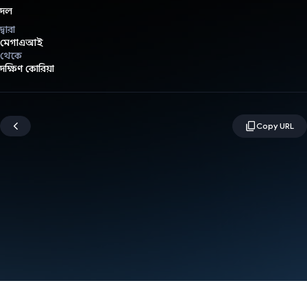
দল
দ্বারা
মেগাএআই
থেকে
দক্ষিণ কোরিয়া