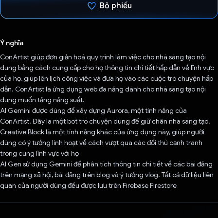
Bỏ phiếu
Đã bình chọn!
Ý nghĩa
ConArtist giúp đơn giản hoá quy trình làm việc cho nhà sáng tạo nội
dung bằng cách cung cấp cho họ thông tin chi tiết hấp dẫn về lĩnh vực
của họ, giúp lên lịch công việc và đưa họ vào các cuộc trò chuyện hấp
dẫn. ConArtist là ứng dụng web đa năng dành cho nhà sáng tạo nội
dung muốn tăng năng suất.
AI Gemini được dùng để xây dựng Aurora, một tính năng của
ConArtist. Đây là một bot trò chuyện dùng để giữ chân nhà sáng tạo.
Creative Block là một tính năng khác của ứng dụng này, giúp người
dùng có ý tưởng linh hoạt về cách vượt qua các đối thủ cạnh tranh
trong cùng lĩnh vực với họ
AI Gen sử dụng Gemini để phân tích thông tin chi tiết về các bài đăng
trên mạng xã hội, bài đăng trên blog và ý tưởng vlog. Tất cả dữ liệu liên
quan của người dùng đều được lưu trên Firebase Firestore