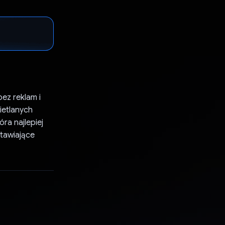
ez reklam i
ietlanych
óra najlepiej
stawiające