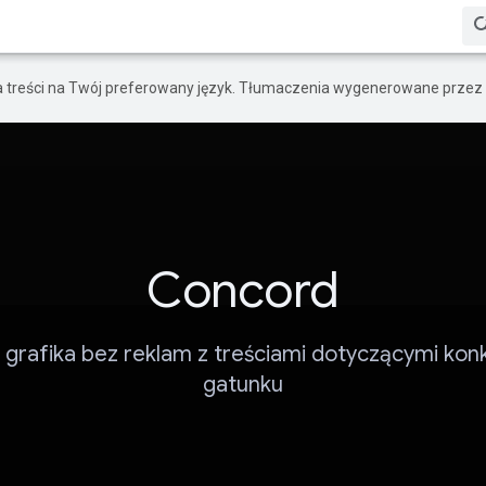
a treści na Twój preferowany język. Tłumaczenia wygenerowane przez 
Concord
 grafika bez reklam z treściami dotyczącymi ko
gatunku