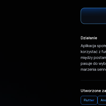
Działanie
Aplikacja spo
korzystać z f
między postami.
pasuje do wybr
marzenia senn
Utworzone z
Flutter
An