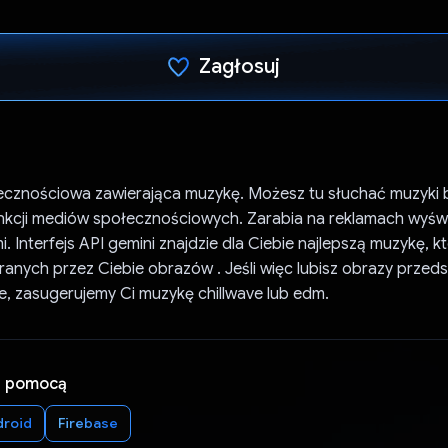
Zagłosuj
Głos oddany
łecznościowa zawierająca muzykę. Możesz tu słuchać muzyki b
unkcji mediów społecznościowych. Zarabia na reklamach wyśw
 Interfejs API gemini znajdzie dla Ciebie najlepszą muzykę, kt
anych przez Ciebie obrazów . Jeśli więc lubisz obrazy przed
e, zasugerujemy Ci muzykę chillwave lub edm.
a pomocą
droid
Firebase