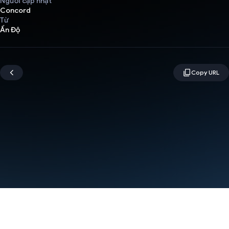
Người cập nhật
Concord
Từ
Ấn Độ