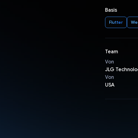
Basis
Flutter
We
Team
Von
JLG Technolo
Von
USA