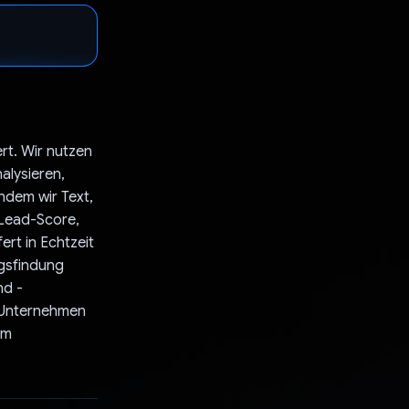
rt. Wir nutzen
alysieren,
ndem wir Text,
 Lead-Score,
ert in Echtzeit
gsfindung
nd -
n Unternehmen
um