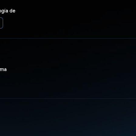
ogía de
ama