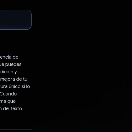
iencia de
que puedes
dición y
 mejora de tu
ura único si lo
. Cuando
tema que
n del texto