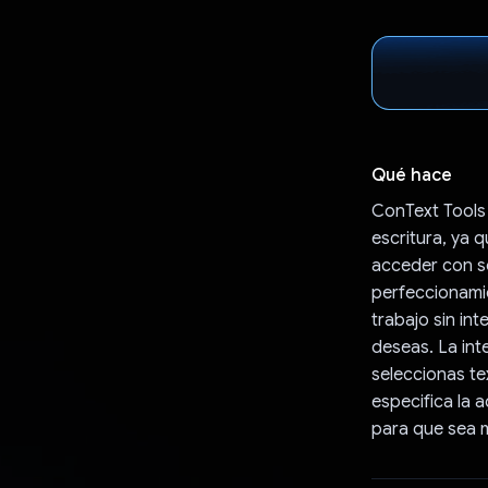
Qué hace
ConText Tools
escritura, ya
acceder con so
perfeccionamie
trabajo sin int
deseas. La int
seleccionas te
especifica la 
para que sea 