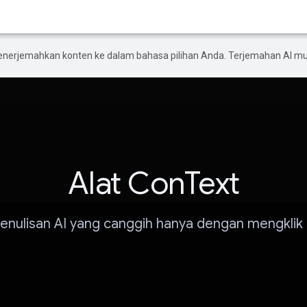
enerjemahkan konten ke dalam bahasa pilihan Anda. Terjemahan AI 
Alat ConText
penulisan AI yang canggih hanya dengan mengklik