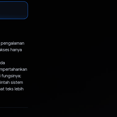
n pengalaman
akses hanya
nda
mempertahankan
 fungsinya;
rintah sistem
t teks lebih