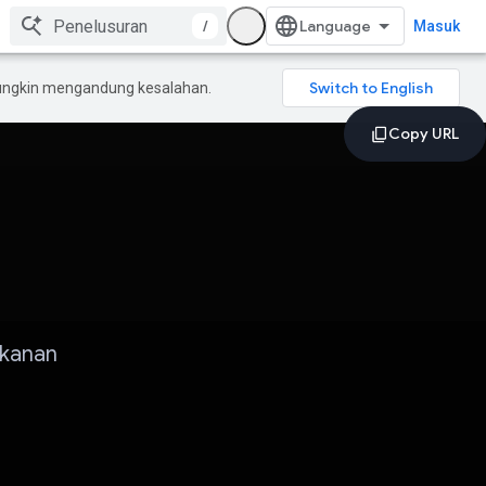
/
Masuk
mungkin mengandung kesalahan.
 kanan