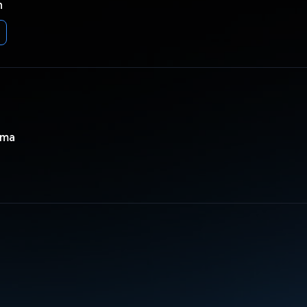
n
ama