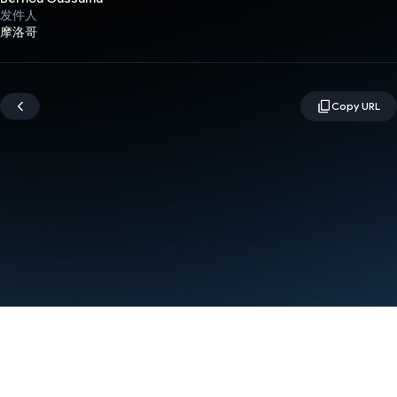
发件人
摩洛哥