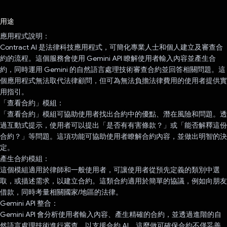
已投票！
用途
應用程式說明：
Contract AI 是法律科技應用程式，可簡化專業人士和個人建立及審查合
約的流程。這個服務會使用 Gemini API 瞭解使用者輸入內容並產生合
約，同時運用 Gemini 的自然語言處理技術審查合約並回答相關問題。這
個應用程式無法取代法律顧問，但可為無法負擔法律費用的使用者提供實
用指引。
「查看合約」模組：
「查看合約」模組可協助使用者找出合約中的優點、潛在風險和問題。透
過互動式提示，使用者可以提出「是否有有害條款？」或「能否解釋這份
合約？」等問題。這項功能可協助使用者瞭解合約內容，並做出明智的決
定。
產生合約模組：
這個模組適用於律師和一般使用者，可讓使用者從預先定義的類別中選
取，或描述需求，以建立合約。這類合約適用於簡單的協議，例如向朋友
借款，同時考量相關國家/地區的法律。
Gemini API 整合：
Gemini API 會分析使用者輸入內容、產生精確的合約，並透過進階的自
然語言處理技術進行審查，以支援合約 AI。這麼做可確保合約不僅妥善