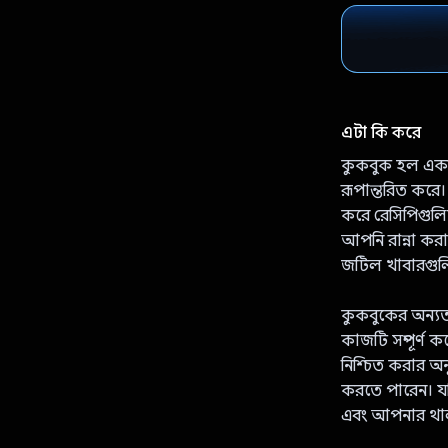
এটা কি করে
কুকবুক হল একটি
রূপান্তরিত করে
করে রেসিপিগুলি
আপনি রান্না কর
জটিল খাবারগুল
কুকবুকের অন্যতম
কাজটি সম্পূর্ণ
নিশ্চিত করার অ
করতে পারেন। যদ
এবং আপনার থালা