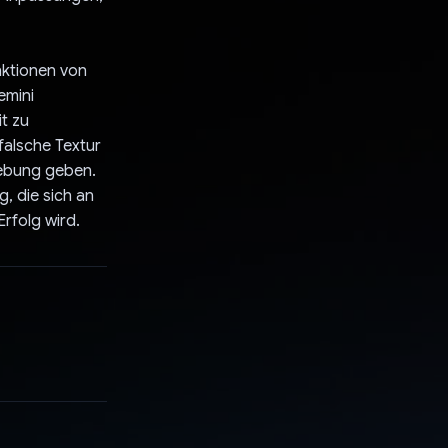
nktionen von
emini
t zu
falsche Textur
hebung geben.
, die sich an
rfolg wird.