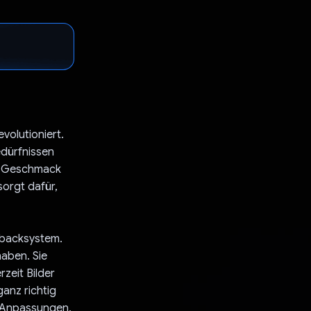
volutioniert.
edürfnissen
em Geschmack
sorgt dafür,
dbacksystem.
haben. Sie
zeit Bilder
ganz richtig
r Anpassungen,