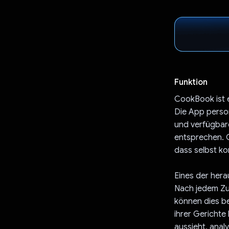
Funktion
CookBook ist e
Die App person
und verfügbare
entsprechen. C
dass selbst ko
Eines der her
Nach jedem Zub
können dies be
ihrer Gerichte
aussieht, ana