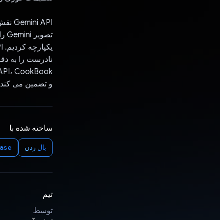
تصو
و تضمین می کند 
ساخته شده با
بال زدن
base
تیم
توسط