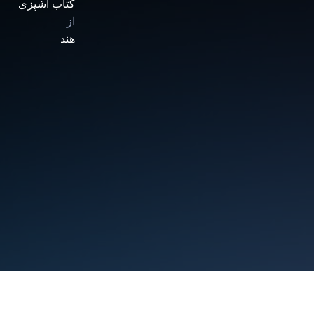
کتاب آشپزی
از
هند