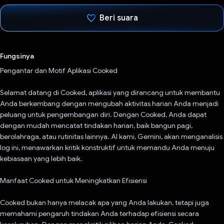
Beri suara
Telah memilih.
Fungsinya
Pengantar dan Motif Aplikasi Cooked
Selamat datang di Cooked, aplikasi yang dirancang untuk membantu
Anda berkembang dengan mengubah aktivitas harian Anda menjadi
peluang untuk pengembangan diri. Dengan Cooked, Anda dapat
dengan mudah mencatat tindakan harian, baik bangun pagi,
berolahraga, atau rutinitas lainnya. AI kami, Gemini, akan menganalisis
log ini, menawarkan kritik konstruktif untuk memandu Anda menuju
kebiasaan yang lebih baik.
Manfaat Cooked untuk Meningkatkan Efisiensi
Cooked bukan hanya melacak apa yang Anda lakukan, tetapi juga
memahami pengaruh tindakan Anda terhadap efisiensi secara