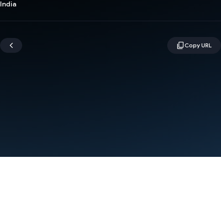
India