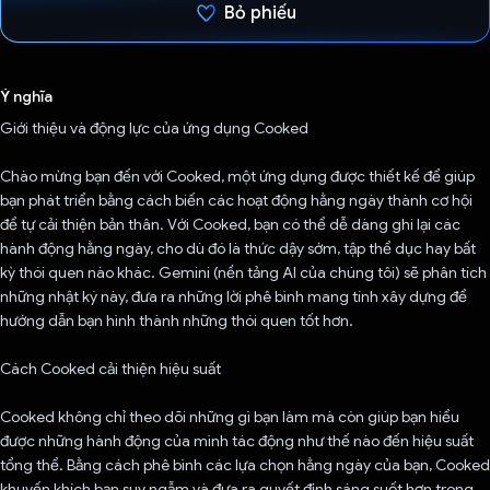
Bỏ phiếu
Đã bình chọn!
Ý nghĩa
Giới thiệu và động lực của ứng dụng Cooked
Chào mừng bạn đến với Cooked, một ứng dụng được thiết kế để giúp
bạn phát triển bằng cách biến các hoạt động hằng ngày thành cơ hội
để tự cải thiện bản thân. Với Cooked, bạn có thể dễ dàng ghi lại các
hành động hằng ngày, cho dù đó là thức dậy sớm, tập thể dục hay bất
kỳ thói quen nào khác. Gemini (nền tảng AI của chúng tôi) sẽ phân tích
những nhật ký này, đưa ra những lời phê bình mang tính xây dựng để
hướng dẫn bạn hình thành những thói quen tốt hơn.
Cách Cooked cải thiện hiệu suất
Cooked không chỉ theo dõi những gì bạn làm mà còn giúp bạn hiểu
được những hành động của mình tác động như thế nào đến hiệu suất
tổng thể. Bằng cách phê bình các lựa chọn hằng ngày của bạn, Cooked
khuyến khích bạn suy ngẫm và đưa ra quyết định sáng suốt hơn trong