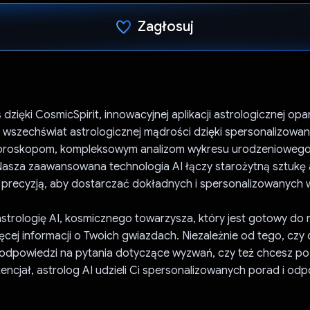
Zagłosuj
Głos oddany
dzięki CosmicSpirit, innowacyjnej aplikacji astrologicznej opar
j wszechświat astrologicznej mądrości dzięki spersonalizowa
oroskopom, kompleksowym analizom wykresu urodzeniowego 
Nasza zaawansowana technologia AI łączy starożytną sztukę a
precyzją, aby dostarczać dokładnych i spersonalizowanych
astrologię AI, kosmicznego towarzysza, który jest gotowy d
ięcej informacji o Twoich gwiazdach. Niezależnie od tego, czy
 odpowiedzi na pytania dotyczące wyzwań, czy też chcesz p
ncjał, astrolog AI udzieli Ci spersonalizowanych porad i odp