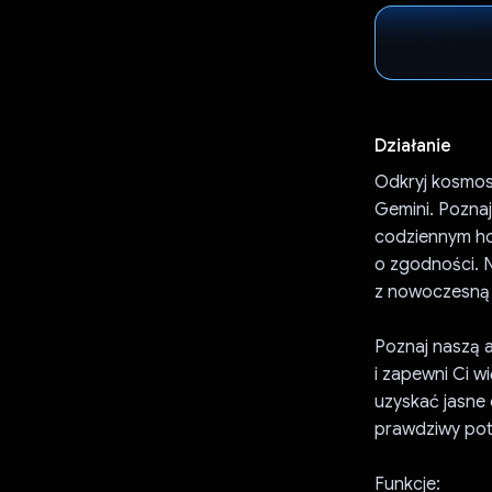
Działanie
Odkryj kosmos 
Gemini. Pozna
codziennym h
o zgodności. 
z nowoczesną 
Poznaj naszą 
i zapewni Ci w
uzyskać jasne
prawdziwy pote
Funkcje: