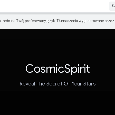
a treści na Twój preferowany język. Tłumaczenia wygenerowane przez 
CosmicSpirit
Reveal The Secret Of Your Stars