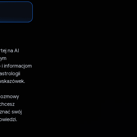
tej na AI
nym
i informacjom
strologii
 wskazówek.
o rozmowy
 chcesz
oznać swój
owiedzi.