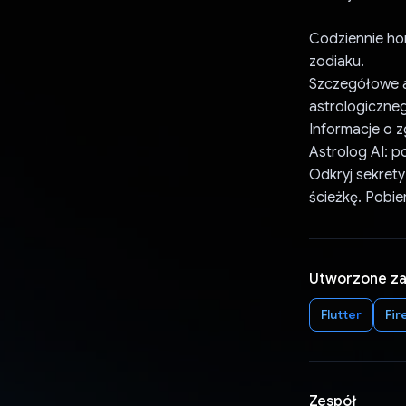
Codziennie ho
zodiaku.
Szczegółowe a
astrologiczne
Informacje o z
Astrolog AI: p
Odkryj sekrety
ścieżkę. Pobier
Utworzone z
Flutter
Fir
Zespół