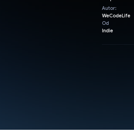
Autor:
WeCodeLife
Od
Indie