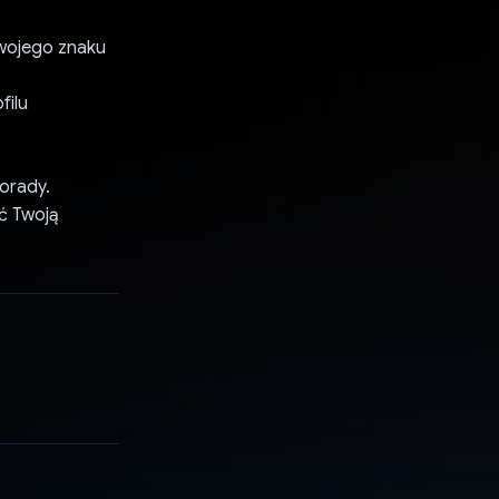
Twojego znaku
filu
orady.
ać Twoją