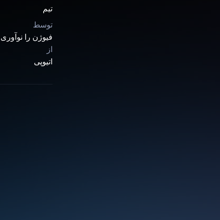
تیم
توسط
فیوژن را نوآوری 
از
اتیوپی