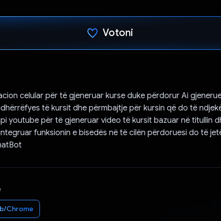
Votoni
Votuar!
kacion celular për të gjeneruar kurse duke përdorur Ai gjenerue
udhërrëfyes të kursit dhe përmbajtje për kursin që do të ndjekë
api youtube për të gjeneruar video të kursit bazuar në titullin
ntegruar funksionin e bisedës në të cilën përdoruesi do të jet
hatBot
e
b/Chrome