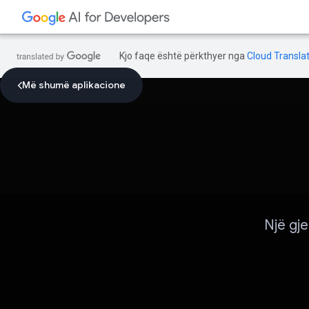
Kjo faqe është përkthyer nga
Cloud Translat
Më shumë aplikacione
Një gj