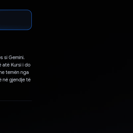
s si Gemini.
 atë Kursi i do
 dhe temën nga
ë në gjendje të