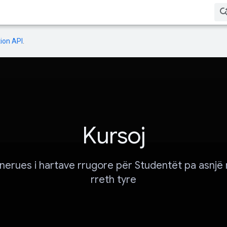
ion API
.
Kursoj
enerues i hartave rrugore për Studentët pa asnjë
rreth tyre