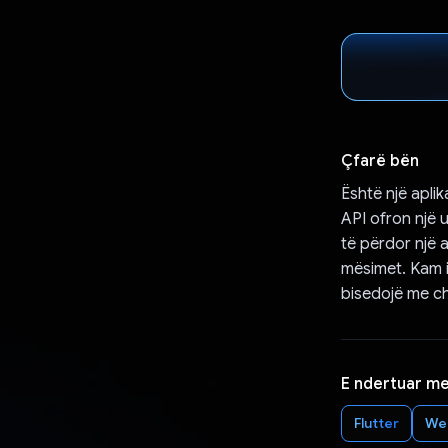
Çfarë bën
Është një apli
API ofron një 
të përdor një 
mësimet. Kam i
bisedojë me c
E ndertuar m
Flutter
We