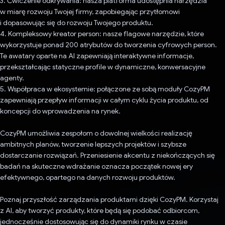
3. Ćwiczenie odkrywania: nasza platforma udostępnia narzędzia
w miarę rozwoju Twojej firmy, zapobiegając przytłomowi
i dopasowując się do rozwoju Twojego produktu.
4. Kompleksowy kreator person: nasze flagowe narzędzie, które
wykorzystuje ponad 200 atrybutów do tworzenia cyfrowych person.
Te awatary oparte na AI zapewniają interaktywne informacje,
przekształcając statyczne profile w dynamiczne, konwersacyjne
agenty.
5. Współpraca w ekosystemie: połączone ze sobą moduły CozyPM
zapewniają przepływ informacji w całym cyklu życia produktu, od
koncepcji do wprowadzenia na rynek.
CozyPM umożliwia zespołom o dowolnej wielkości realizację
ambitnych planów, tworzenie lepszych projektów i szybsze
dostarczanie rozwiązań. Przeniesienie akcentu z niekończących się
badań na skuteczne wdrażanie oznacza początek nowej ery
efektywnego, opartego na danych rozwoju produktów.
Poznaj przyszłość zarządzania produktami dzięki CozyPM. Korzystaj
z AI, aby tworzyć produkty, które będą się podobać odbiorcom,
jednocześnie dostosowując się do dynamiki rynku w czasie