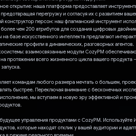
вное открытие: наша платформа предоставляет инструмент
 предотвращая перегрузку и согласуя их с развитием ваше
ый конструктор персон: наш флагманский инструмент испо
 более чем 200 атрибутов для создания цифровых двойник
ы на базе искусственного интеллекта предлагают интеракт
атические профили в динамических, разговорных агентов.
экосистемы: взаимосвязанные модули CozyPM обеспечива
на протяжении всего жизненного цикла вашего продукта 
 запуска.
ляет командам любого размера мечтать о большем, проек
авлять быстрее. Переключая внимание с бесконечных иссл
исполнение, мы вступаем в новую эру эффективной и про
родуктов.
 будущее управления продуктами с CozyPM. Используйте 
уктов, которые находят отклик у вашей аудитории и адап
ка в режиме реального времени.