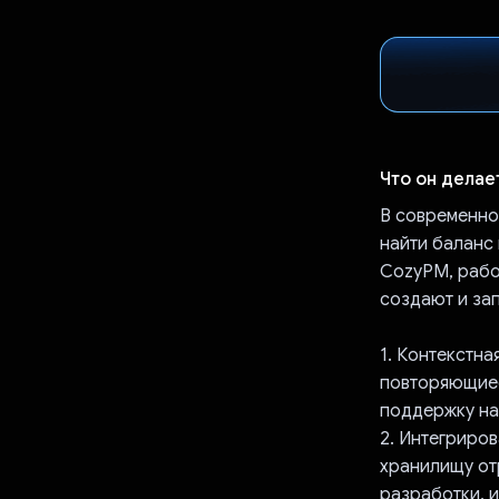
Что он делае
В современно
найти баланс
CozyPM, работ
создают и за
1. Контекстна
повторяющиес
поддержку на
2. Интегриро
хранилищу от
разработки, 