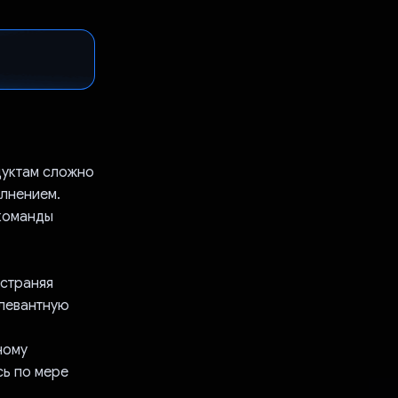
дуктам сложно
лнением.
 команды
устраняя
левантную
ному
сь по мере