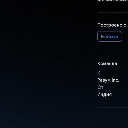
Построено с
Firebase
Команда
К
Разум Inc.
От
Индия