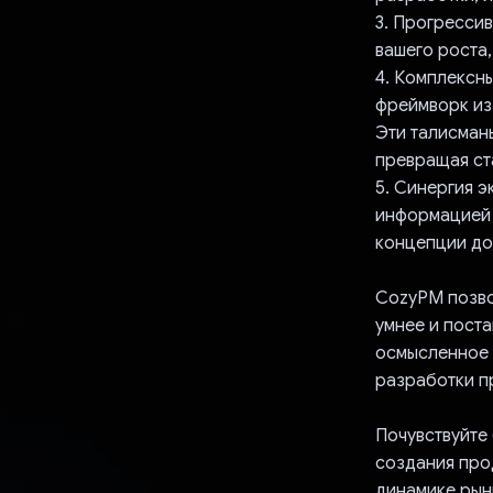
3. Прогресси
вашего роста,
4. Комплексн
фреймворк из
Эти талисман
превращая ст
5. Синергия 
информацией 
концепции до
CozyPM позво
умнее и пост
осмысленное 
разработки п
Почувствуйте
создания прод
динамике рын