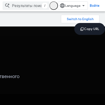
/
Войти
твенного