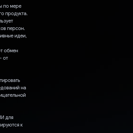
ы по мере
го продукта.
льзует
ов персон.
ивные идеи,
ют обмен
— от
тировать
едований на
ницательной
ИИ для
тируются к