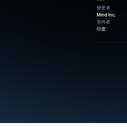
變更者
Mind Inc.
寄件者
印度