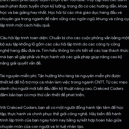
sách phát được tuyển chọn kỹ lưỡng, trong đó có các hướng dẫn, khoá
học và bài giảng hay nhất. Học hỏi từ các nhà giáo dục hàng đầu và
chuyên gia trong ngành để nắm vững các ngôn ngữ, khung và công cụ
lập trình một cách hiệu quả.
Câu hỏi lập trình toàn diện: Chuẩn bị cho các cuộc phỏng vấn bằng một
bộ sưu tập khổng lồ gồm các câu hỏi lập trình do các công ty công
nghệ hàng đầu đưa ra. Tìm hiểu thông tin chi tiết về các loại thách thức
mà bạn sẽ gặp phải và thực hành với các giải pháp giúp nâng cao kỹ
năng giải quyết vấn đề.
Tài nguyên miễn phí: Tận hưởng kho tàng tài nguyên miễn phí được
thiết kế để hỗ trợ mọi cá nhân làm việc trong ngành CNTT. Từ các mẹo
dành cho người mới bắt đầu đến kỹ thuật nâng cao, Crakced Coders
đảm bảo bạn có mọi thứ cần thiết để phát triển.
Với Crakced Coders, bạn sẽ có một người đồng hành tận tâm để học
tập, thực hành và chinh phục thế giới công nghệ. Hãy biến đổi hành
trình lập trình của bạn ngay hôm nay bằng sự kết hợp hoàn hảo giữa
chuyên môn của con người và trí tuệ nhân tạo.