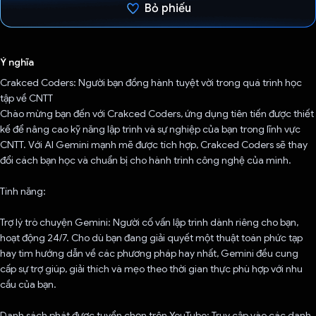
Bỏ phiếu
Đã bình chọn!
Ý nghĩa
Crakced Coders: Người bạn đồng hành tuyệt vời trong quá trình học
tập về CNTT
Chào mừng bạn đến với Crakced Coders, ứng dụng tiên tiến được thiết
kế để nâng cao kỹ năng lập trình và sự nghiệp của bạn trong lĩnh vực
CNTT. Với AI Gemini mạnh mẽ được tích hợp, Crakced Coders sẽ thay
đổi cách bạn học và chuẩn bị cho hành trình công nghệ của mình.
Tính năng:
Trợ lý trò chuyện Gemini: Người cố vấn lập trình dành riêng cho bạn,
hoạt động 24/7. Cho dù bạn đang giải quyết một thuật toán phức tạp
hay tìm hướng dẫn về các phương pháp hay nhất, Gemini đều cung
cấp sự trợ giúp, giải thích và mẹo theo thời gian thực phù hợp với nhu
cầu của bạn.
Danh sách phát được tuyển chọn trên YouTube: Truy cập vào các danh