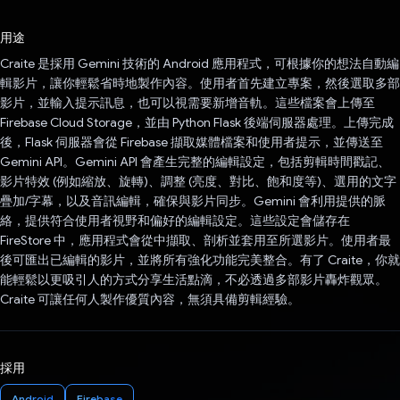
已投票！
用途
Craite 是採用 Gemini 技術的 Android 應用程式，可根據你的想法自動編
輯影片，讓你輕鬆省時地製作內容。使用者首先建立專案，然後選取多部
影片，並輸入提示訊息，也可以視需要新增音軌。這些檔案會上傳至
Firebase Cloud Storage，並由 Python Flask 後端伺服器處理。上傳完成
後，Flask 伺服器會從 Firebase 擷取媒體檔案和使用者提示，並傳送至
Gemini API。Gemini API 會產生完整的編輯設定，包括剪輯時間戳記、
影片特效 (例如縮放、旋轉)、調整 (亮度、對比、飽和度等)、選用的文字
疊加/字幕，以及音訊編輯，確保與影片同步。Gemini 會利用提供的脈
絡，提供符合使用者視野和偏好的編輯設定。這些設定會儲存在
FireStore 中，應用程式會從中擷取、剖析並套用至所選影片。使用者最
後可匯出已編輯的影片，並將所有強化功能完美整合。有了 Craite，你就
能輕鬆以更吸引人的方式分享生活點滴，不必透過多部影片轟炸觀眾。
Craite 可讓任何人製作優質內容，無須具備剪輯經驗。
採用
Android
Firebase