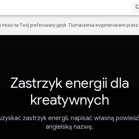
a treści na Twój preferowany język. Tłumaczenia wygenerowane przez 
Zastrzyk energii dla
kreatywnych
zyskać zastrzyk energii, napisać własną powieść
angielską nazwę.