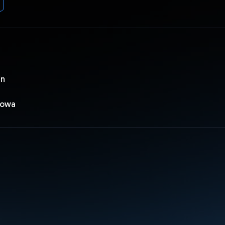
in
iowa