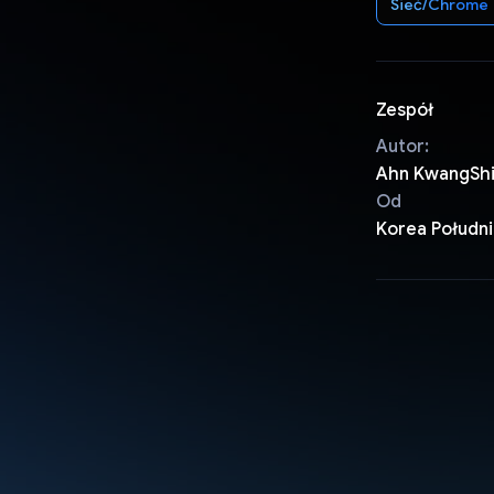
Sieć/Chrome
Zespół
Autor:
Ahn KwangSh
Od
Korea Połudn