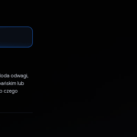
 doda odwagi,
pańskim lub
ub czego