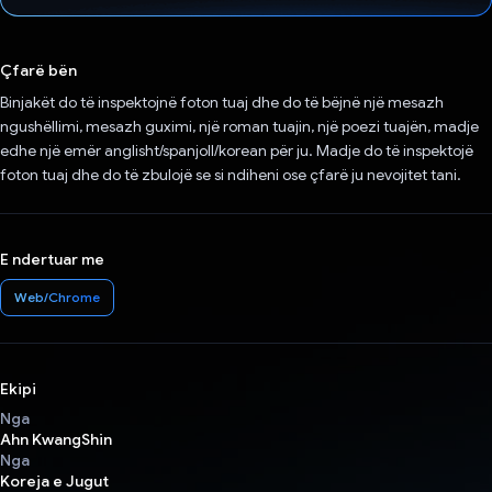
Votuar!
Çfarë bën
Binjakët do të inspektojnë foton tuaj dhe do të bëjnë një mesazh
ngushëllimi, mesazh guximi, një roman tuajin, një poezi tuajën, madje
edhe një emër anglisht/spanjoll/korean për ju. Madje do të inspektojë
foton tuaj dhe do të zbulojë se si ndiheni ose çfarë ju nevojitet tani.
E ndertuar me
Web/Chrome
Ekipi
Nga
Ahn KwangShin
Nga
Koreja e Jugut