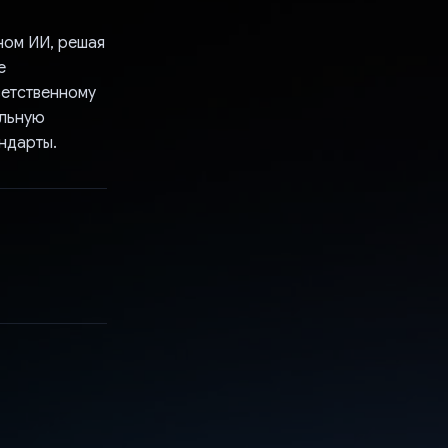
ном ИИ, решая
е
ветственному
альную
ндарты.