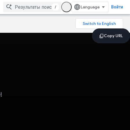
/
Войти
!