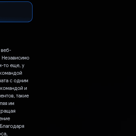
 веб-
. Независимо
м-то еще, у
 командой
чата с одним
 командой и
ентов, такие
ляя им
окращая
ение
 Благодаря
оса,