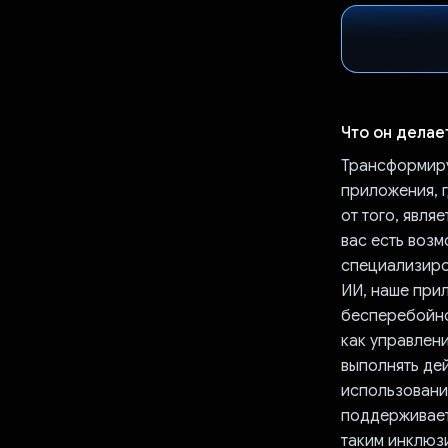
Что он делае
Трансформиру
приложения, 
от того, явля
вас есть воз
специализиро
ИИ, наше при
бесперебойно
как управлени
выполнять де
использовани
поддерживает
таким инклюзи