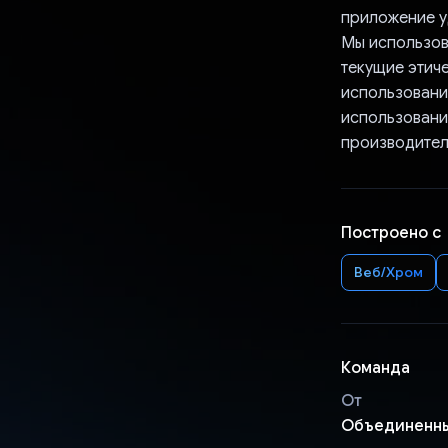
приложение у
Мы использов
текущие этич
использовани
использовани
производител
Построено с
Веб/Хром
Команда
От
Объединенны