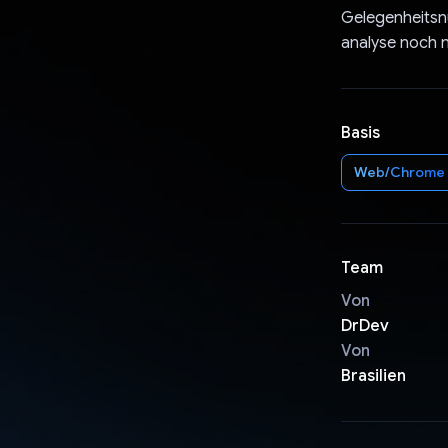
Gelegenheitsnu
analyse noch n
Basis
Web/Chrome
Team
Von
DrDev
Von
Brasilien