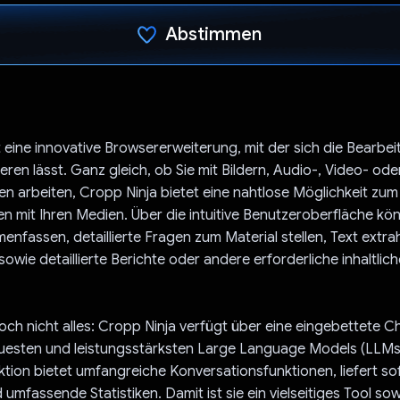
Abstimmen
Du hast abgestimmt
t eine innovative Browsererweiterung, mit der sich die Bearbe
eren lässt. Ganz gleich, ob Sie mit Bildern, Audio-, Video- ode
n arbeiten, Cropp Ninja bietet eine nahtlose Möglichkeit zu
en mit Ihren Medien. Über die intuitive Benutzeroberfläche kön
enfassen, detaillierte Fragen zum Material stellen, Text extra
sowie detaillierte Berichte oder andere erforderliche inhaltlic
och nicht alles: Cropp Ninja verfügt über eine eingebettete C
euesten und leistungsstärksten Large Language Models (LLMs)
tion bietet umfangreiche Konversationsfunktionen, liefert so
umfassende Statistiken. Damit ist sie ein vielseitiges Tool sow