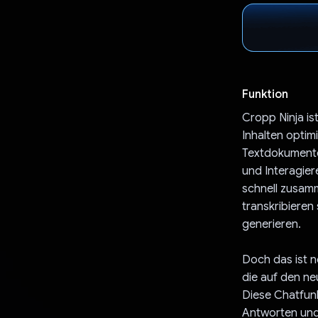
Funktion
Cropp Ninja is
Inhalten optimi
Textdokumente
und Interagier
schnell zusamm
transkribieren 
generieren.
Doch das ist n
die auf den n
Diese Chatfunk
Antworten und 