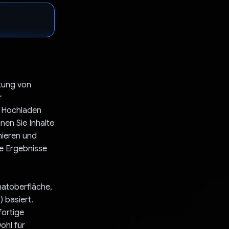
itung von
r
m Hochladen
nen Sie Inhalte
hieren und
he Ergebnisse
hatoberfläche,
 basiert.
fortige
ohl für