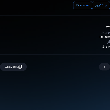
وب/کروم
Firebase
تیم
توسط
DrDev
از
برزیل