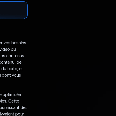
er vos besoins
 vidéo ou
 vos contenus
 contenu, de
 du texte, et
u dont vous
ée optimisée
bles. Cette
fournissant des
olyvalent pour