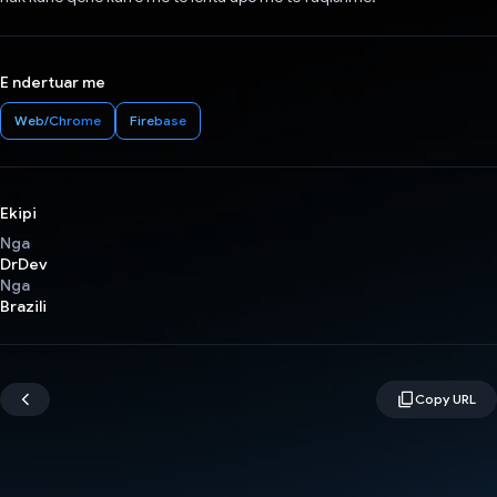
E ndertuar me
Web/Chrome
Firebase
Ekipi
Nga
DrDev
Nga
Brazili