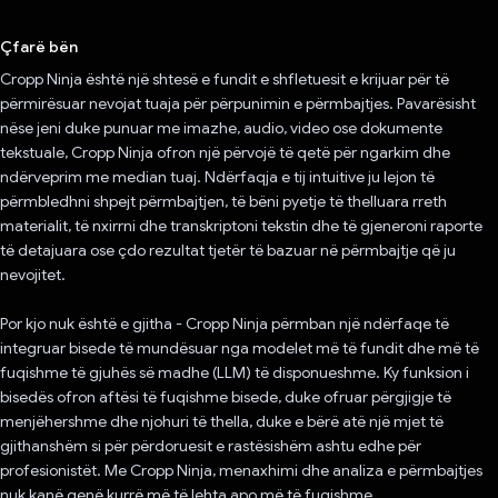
Votuar!
Çfarë bën
Cropp Ninja është një shtesë e fundit e shfletuesit e krijuar për të
përmirësuar nevojat tuaja për përpunimin e përmbajtjes. Pavarësisht
nëse jeni duke punuar me imazhe, audio, video ose dokumente
tekstuale, Cropp Ninja ofron një përvojë të qetë për ngarkim dhe
ndërveprim me median tuaj. Ndërfaqja e tij intuitive ju lejon të
përmbledhni shpejt përmbajtjen, të bëni pyetje të thelluara rreth
materialit, të nxirrni dhe transkriptoni tekstin dhe të gjeneroni raporte
të detajuara ose çdo rezultat tjetër të bazuar në përmbajtje që ju
nevojitet.
Por kjo nuk është e gjitha - Cropp Ninja përmban një ndërfaqe të
integruar bisede të mundësuar nga modelet më të fundit dhe më të
fuqishme të gjuhës së madhe (LLM) të disponueshme. Ky funksion i
bisedës ofron aftësi të fuqishme bisede, duke ofruar përgjigje të
menjëhershme dhe njohuri të thella, duke e bërë atë një mjet të
gjithanshëm si për përdoruesit e rastësishëm ashtu edhe për
profesionistët. Me Cropp Ninja, menaxhimi dhe analiza e përmbajtjes
nuk kanë qenë kurrë më të lehta apo më të fuqishme.