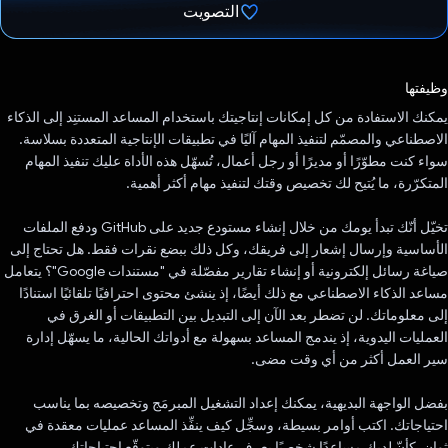
التصويت
تم التصويت.
وظيفتها
يمكنك الاستفادة من كل إمكانات إنتاجيتك باستخدام المساعد المستنِد إلى الذكاء
الاصطناعي والمصمّم لتنفيذ المهام آليًا في تطبيقات الإنتاجية المتعددة بسلاسة.
سواء كنت مطوّرًا أو مديرًا أو رجل أعمال، تُسهّل هذه الأداة عليك تنفيذ المهام
المتكرّرة، ما يُتيح لك تخصيص وقتك لتنفيذ مهام أكثر أهمية.
تخيّل أنّك تبدأ يومك من خلال إنشاء مستودع جديد على GitHub ودفع الملفات
الأساسية وإرسال إشعار إلى فريقك، وكل ذلك ببضع نقرات فقط. هل تحتاج إلى
صياغة رسائل إلكترونية أو إنشاء تقارير مفصّلة في "مستندات Google"؟ يتعامل
مساعد الذكاء الاصطناعي مع ذلك أيضًا، إذ ينشئ محتوى احترافيًا تلقائيًا استنادًا
إلى معلوماتك. لن تضطر بعد الآن إلى التبديل بين التطبيقات أو الغرق في
العمليات اليدوية، إذ يندمج المساعد بسهولة مع أدواتك الحالية، ما يسهّل إدارة
سير العمل أكثر من أي وقت مضى.
بفضل الواجهة البديهية، يمكنك إعداد التشغيل المبرمَج وتخصيصه بما يناسب
احتياجاتك. اكتب أوامر بسيطة، وسجِّل كيف ينفِّذ المساعد عمليات معقدة في
ثوانٍ. كأنّ لديك مساعدًا شخصيًا يعرف عادات عملك ويتوقّع احتياجاتك.