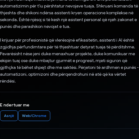
automatizimin për t'iu përshtatur nevojave tuaja. Shkruani komanda të
thjeshta dhe shikoni ndërsa asistenti kryen operacione komplekse në
sekonda. Është njësoj si të kesh një asistent personal që njeh zakonet e
punës dhe parashikon nevojat e tua.
I krijuar për profesionistë që vlerësojnë efikasitetin, asistenti i AI është
zgjidhja përfundimtare për të thjeshtuar detyrat tuaja të përditshme.
Pavarësisht nëse jeni duke menaxhuar projekte, duke komunikuar me
ekipin tuaj ose duke mbajtur gjurmët e progresit, mjeti siguron që
gjithçka të bëhet shpejt dhe me saktësi. Përjetoni të ardhmen e punës -
automatizoni, optimizoni dhe përqendrohuni në atë që ka vërtet
rëndësi.
E ndertuar me
Asnjë
Web/Chrome