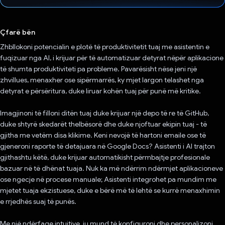
Votuar!
Çfarë bën
Zhbllokoni potencialin e plotë të produktivitetit tuaj me asistentin e
fuqizuar nga AI, i krijuar për të automatizuar detyrat nëpër aplikacione
të shumta produktiviteti pa probleme. Pavarësisht nëse jeni një
zhvillues, menaxher ose sipërmarrës, ky mjet largon telashet nga
detyrat e përsëritura, duke liruar kohën tuaj për punë më kritike.
Imagjinoni të filloni ditën tuaj duke krijuar një depo të re të GitHub,
duke shtyrë skedarët thelbësorë dhe duke njoftuar ekipin tuaj - të
gjitha me vetëm disa klikime. Keni nevojë të hartoni emaile ose të
gjeneroni raporte të detajuara në Google Docs? Asistenti i AI trajton
gjithashtu këtë, duke krijuar automatikisht përmbajtje profesionale
bazuar në të dhënat tuaja. Nuk ka më ndërrim ndërmjet aplikacioneve
ose ngecje në procese manuale; Asistenti integrohet pa mundim me
mjetet tuaja ekzistuese, duke e bërë më të lehtë se kurrë menaxhimin
e rrjedhës suaj të punës.
Me një ndërfaqe intuitive, ju mund të konfiguroni dhe personalizoni