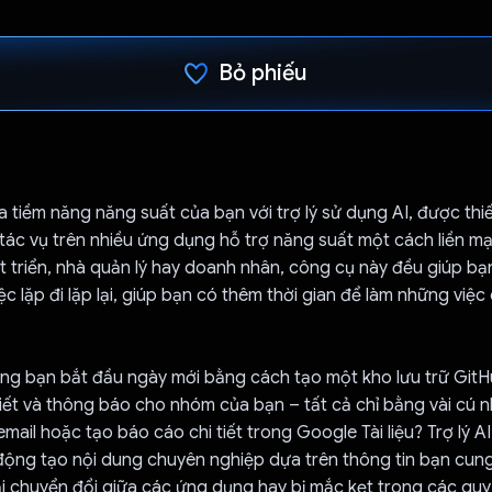
Bỏ phiếu
Đã bình chọn!
đa tiềm năng năng suất của bạn với trợ lý sử dụng AI, được thiế
tác vụ trên nhiều ứng dụng hỗ trợ năng suất một cách liền m
t triển, nhà quản lý hay doanh nhân, công cụ này đều giúp bạn
c lặp đi lặp lại, giúp bạn có thêm thời gian để làm những việc
ng bạn bắt đầu ngày mới bằng cách tạo một kho lưu trữ GitH
iết và thông báo cho nhóm của bạn – tất cả chỉ bằng vài cú 
mail hoặc tạo báo cáo chi tiết trong Google Tài liệu? Trợ lý AI
động tạo nội dung chuyên nghiệp dựa trên thông tin bạn cun
 chuyển đổi giữa các ứng dụng hay bị mắc kẹt trong các quy 