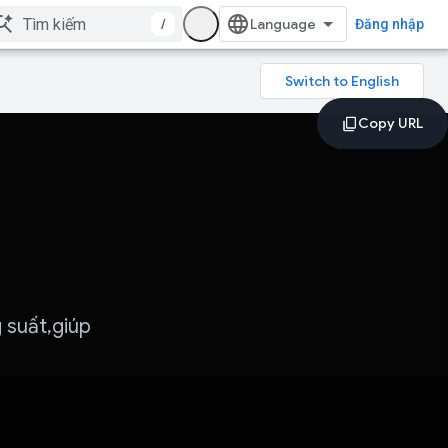
/
Đăng nhập
 suất,giúp