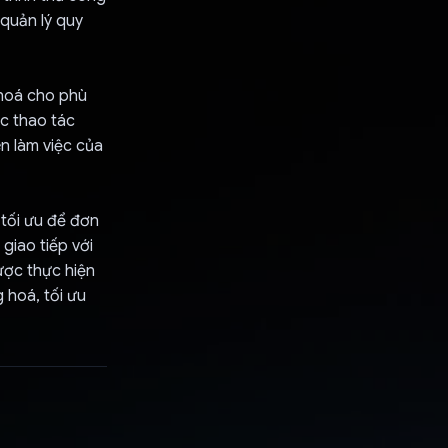
 quản lý quy
 hoá cho phù
ác thao tác
en làm việc của
 tối ưu để đơn
giao tiếp với
ược thực hiện
 hoá, tối ưu