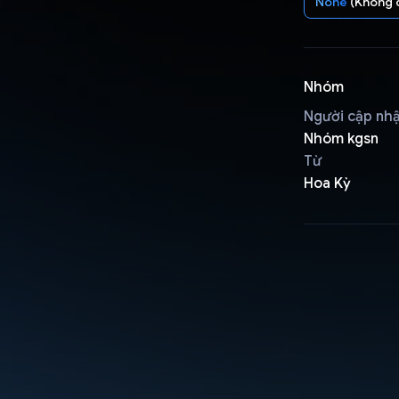
None
(Không 
Nhóm
Người cập nh
Nhóm kgsn
Từ
Hoa Kỳ