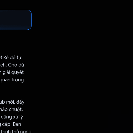
t kế để tự
ạch. Cho dù
 giải quyết
 quan trọng
ub mới, đẩy
nhấp chuột.
 cũng xử lý
g cấp. Bạn
trình thủ công