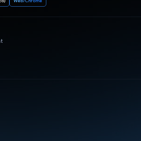
có)
Web/Chrome
ật