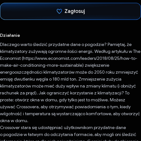
Zagłosuj
Głos oddany
Działanie
Dlaczego warto śledzić przydatne dane o pogodzie? Pamiętaj, że
klimatyzatory zużywają ogromne ilości energii. Według artykułu w The
Economist (https://www.economist.com/leaders/2018/08/25/how-to-
make-air-conditioning-more-sustainable) zwiększenie
energooszczędności klimatyzatorów może do 2050 roku zmniejszyć
emisję dwutlenku węgla o 180 mld ton. Zmniejszenie zużycia
klimatyzatorów może mieć duży wpływ na zmiany klimatu (i obniżyć
rachunek za prąd). Jak ograniczyć korzystanie z klimatyzacji? To
proste: otwórz okna w domu, gdy tylko jest to możliwe. Możesz
używać Crossovera, aby otrzymywać powiadomienia o tym, kiedy
wilgotność i temperatura są wystarczająco komfortowe, aby otworzyć
okna w domu.
Crossover stara się udostępniać użytkownikom przydatne dane
o pogodzie w łatwym do odczytania formacie, aby mogli oni śledzić