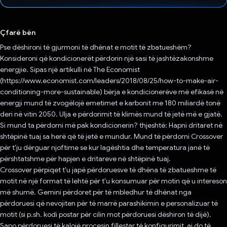
Votuar!
Çfarë bën
Pse dëshironi të gjurmoni të dhënat e motit të zbatueshëm?
Konsideroni që kondicionerët përdorin një sasi të jashtëzakonshme
energjie. Sipas një artikulli në The Economist
(https://www.economist.com/leaders/2018/08/25/how-to-make-air-
conditioning-more-sustainable) bërja e kondicionerëve më efikasë në
energji mund të zvogëlojë emetimet e karbonit me 180 miliardë tonë
deri në vitin 2050. Ulja e përdorimit të klimës mund të jetë më e gjatë.
Si mund ta përdorni më pak kondicionerin? thjeshtë: Hapni dritaret në
shtëpinë tuaj sa herë që të jetë e mundur. Mund të përdorni Crossover
për t'ju dërguar njoftime se kur lagështia dhe temperatura janë të
përshtatshme për hapjen e dritareve në shtëpinë tuaj.
Crossover përpiqet t'u japë përdoruesve të dhëna të zbatueshme të
motit në një format të lehtë për t'u konsumuar për motin që u intereson
më shumë. Gemini përdoret për të mbledhur të dhënat nga
përdoruesi që nevojiten për të marrë parashikimin e personalizuar të
motit (si p.sh. kodi postar për cilin mot përdoruesi dëshiron të dijë).
Sapo përdoruesi të kalojë procesin fillestar të konfigurimit, ai do të