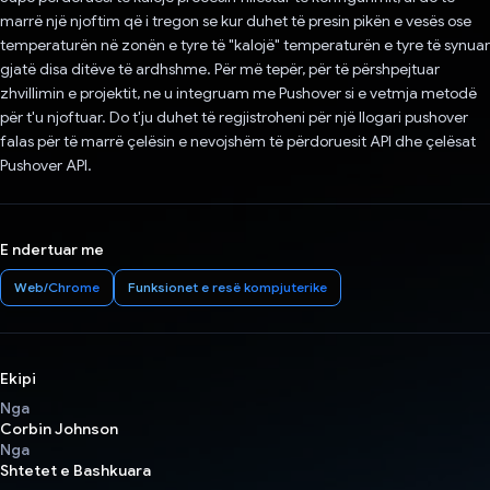
marrë një njoftim që i tregon se kur duhet të presin pikën e vesës ose
temperaturën në zonën e tyre të "kalojë" temperaturën e tyre të synuar
gjatë disa ditëve të ardhshme. Për më tepër, për të përshpejtuar
zhvillimin e projektit, ne u integruam me Pushover si e vetmja metodë
për t'u njoftuar. Do t'ju duhet të regjistroheni për një llogari pushover
falas për të marrë çelësin e nevojshëm të përdoruesit API dhe çelësat
Pushover API.
E ndertuar me
Web/Chrome
Funksionet e resë kompjuterike
Ekipi
Nga
Corbin Johnson
Nga
Shtetet e Bashkuara