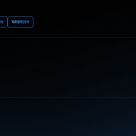
়েড
ফায়ারবেস