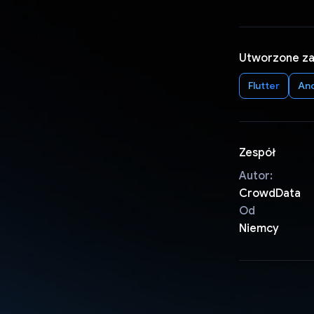
Utworzone z
Flutter
An
Zespół
Autor:
CrowdData
Od
Niemcy