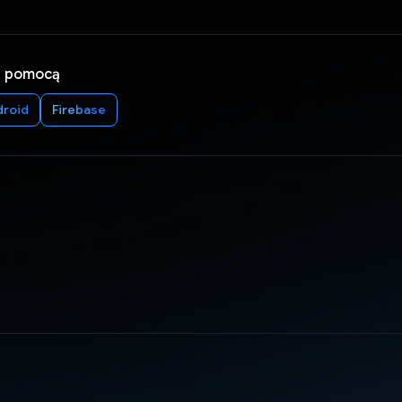
a pomocą
droid
Firebase