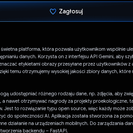
Zagłosuj
Głos oddany
świetna platforma, która pozwala użytkownikom wspólnie ul
tępnianiu danych. Korzysta on z interfejsu API Gemini, aby sz
znaczać etykietami obrazy przesyłane przez użytkowników z a
ięki temu otrzymujemy wysokiej jakości zbiory danych, któr
ogą udostępniać różnego rodzaju dane, np. zdjęcia, aby zwi
 a nawet otrzymywać nagrody za projekty proekologiczne, ta
. Jest to rozwiązanie typu open source, więc każdy może zob
czyć do społeczności AI. Aplikacja została stworzona za pomo
ynne działanie na urządzeniach mobilnych. Do zarządzania da
 tworzenia backendu – FastAPI.