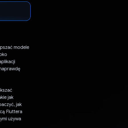
epszać modele
ybko
plikacji
e naprawdę
ększać
kie jak
aczyć, jak
cą Fluttera
nymi używa