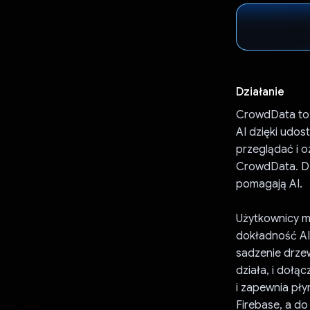
Działanie
CrowdData to 
AI dzięki udos
przeglądać i o
CrowdData. Dz
pomagają AI.
Użytkownicy m
dokładność AI,
sadzenie drzew
działa, i dołą
i zapewnia pł
Firebase, a do