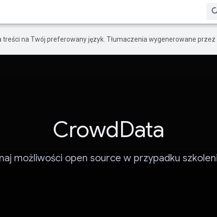
a treści na Twój preferowany język. Tłumaczenia wygenerowane przez 
CrowdData
naj możliwości open source w przypadku szkoleni