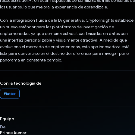
respuestas de IA", ofrecen respuestas personalizadas a las consultas de
los usuarios, lo que mejora la experiencia de aprendizaje.
Con la integración fluida de la IA generativa, Crypto Insights establece
un nuevo estándar para las plataformas de investigación de
criptomonedas, ya que combina estadísticas basadas en datos con
una interfaz personalizable y visualmente atractiva. A medida que
evoluciona el mercado de criptomonedas, esta app innovadora está
lista para convertirse en el destino de referencia para navegar por el
panorama en constante cambio.
Con la tecnología de
Flutter
Equipo
De
Prince kumar